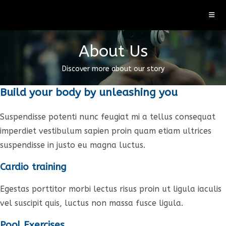
Ir
para
o
conteúdo
About Us
Discover more about our story
Build your body by unleashing you
Suspendisse potenti nunc feugiat mi a tellus consequat
imperdiet vestibulum sapien proin quam etiam ultrices
suspendisse in justo eu magna luctus.
Cardio training
Egestas porttitor morbi lectus risus proin ut ligula iaculis
vel suscipit quis, luctus non massa fusce ligula.
Pool Exercises