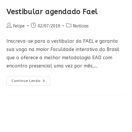
Vestibular agendado Fael
Autor
Post
Categoria
Felipe
02/07/2019
Notícias
do
publicado:
do
post:
post:
Inscreva-se para o vestibular da FAEL e garanta
sua vaga na maior Faculdade interativa do Brasil
que o oferece a melhor metodologia EAD com
encontro presencial uma vez por mês,…
Vestibular
Continue Lendo
Agendado
Fael