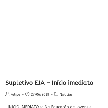
Supletivo EJA – Início imediato
Autor
Post
Categoria
Felipe
27/06/2019
Notícias
do
publicado:
do
post:
post:
INICIO IMEDIATO ✅ Na Educação de Jovens e