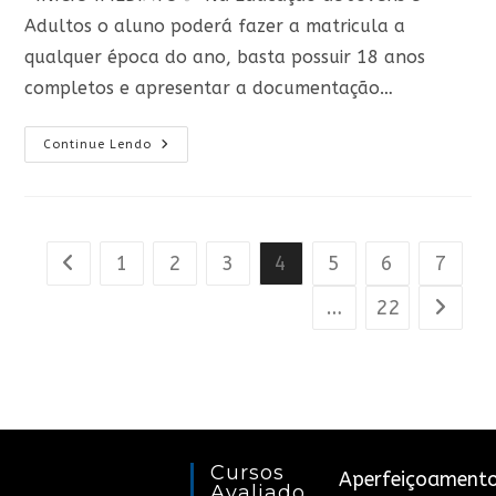
Adultos o aluno poderá fazer a matricula a
qualquer época do ano, basta possuir 18 anos
completos e apresentar a documentação…
Supletivo
Continue Lendo
EJA
–
Início
Imediato
1
2
3
4
5
6
7
Ir para a página anterior
…
22
Ir para 
Cursos
Aperfeiçoament
Avaliado