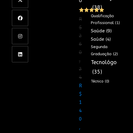
o
(38)
Qualificação
Avaliação
R
Profissional
(1)
5.00
de 5
$
Saúde
(9)
2
Saúde
(4)
6
Segunda
0
Graduação
(2)
,
Tecnológo
2
(35)
4
Técnico
(0)
O
R
preço
$
original
1
era:
4
R$260,24.
0
,