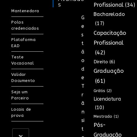
S
Profissional
(34)
Mantenedora
Bacharelado
G
Polos
(17)
e
credenciados
Capacitação
s
Plataforma
Profissional
t
EAD
ã
(42)
Teste
o
Direito
(6)
Vocacional
d
Graduação
Validar
e
(61)
Documento
T
Grátis
(2)
Seja um
r
Parceiro
Licenciatura
â
(10)
Locais de
n
prova
Mestrado
(1)
si
Pós-
t
Graduação