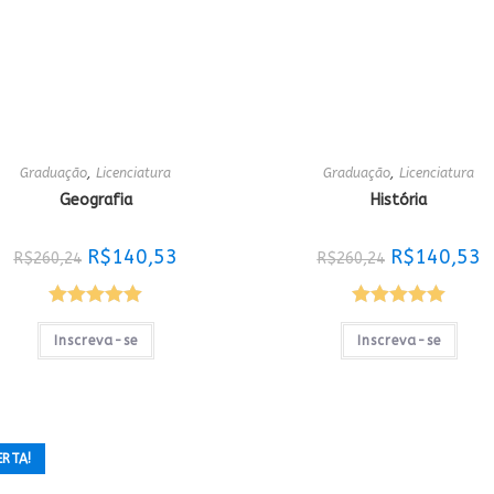
Graduação
,
Licenciatura
Graduação
,
Licenciatura
Geografia
História
O
O
O
O
R$
140,53
R$
140,53
R$
260,24
R$
260,24
preço
preço
preço
p
original
atual
original
a
era:
é:
era:
é:
R$260,24.
R$140,53.
R$260,24.
R
Avaliação
Avaliação
Inscreva-se
Inscreva-se
5.00
de 5
5.00
de 5
ERTA!