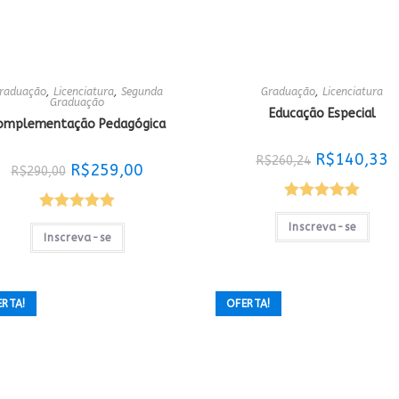
raduação
,
Licenciatura
,
Segunda
Graduação
,
Licenciatura
Graduação
Educação Especial
omplementação Pedagógica
O
O
R$
140,33
R$
260,24
O
O
R$
259,00
preço
p
R$
290,00
preço
preço
original
a
original
atual
era:
é:
era:
é:
R$260,24.
R
Avaliação
R$290,00.
R$259,00.
Avaliação
Inscreva-se
5.00
de 5
Inscreva-se
5.00
de 5
ERTA!
OFERTA!