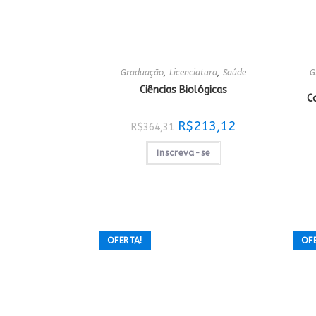
Graduação
,
Licenciatura
,
Saúde
G
Ciências Biológicas
C
O
O
R$
213,12
R$
364,31
preço
preço
original
atual
era:
é:
Inscreva-se
R$364,31.
R$213,12.
OFERTA!
OF