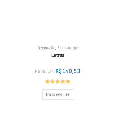
Graduação
,
Licenciatura
Letras
O
O
R$
140,53
R$
260,24
reço
preço
preço
tual
original
atual
era:
é:
$140,53.
R$260,24.
R$140,53.
Avaliação
Inscreva-se
5.00
de 5