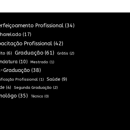
rfeiçoamento Profissional
(34)
harelado
(17)
acitação Profissional
(42)
Graduação
(61)
ito
(6)
Grátis
(2)
enciatura
(10)
Mestrado
(1)
s-Graduação
(38)
Saúde
(9)
ificação Profissional
(1)
de
(4)
Segunda Graduação
(2)
nológo
(35)
Técnico
(0)