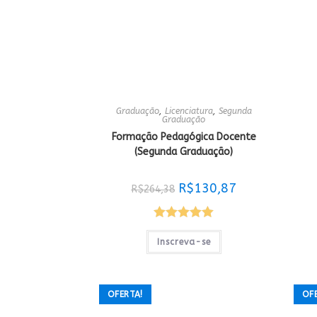
Graduação
,
Licenciatura
,
Segunda
Graduação
Formação Pedagógica Docente
(Segunda Graduação)
O
O
R$
130,87
R$
264,38
preço
preço
original
atual
era:
é:
R$264,38.
R$130,87.
Avaliação
Inscreva-se
5.00
de 5
OFERTA!
OF