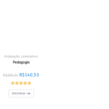
Graduação
,
Licenciatura
Pedagogia
O
O
R$
140,53
R$
260,24
preço
preço
original
atual
era:
é:
R$260,24.
R$140,53.
Avaliação
Inscreva-se
5.00
de 5