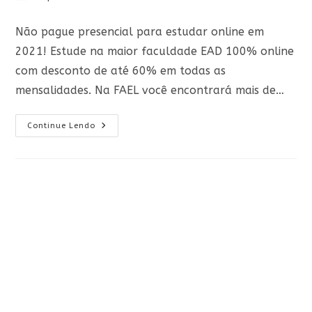
do
publicado:
do
post:
post:
Não pague presencial para estudar online em
2021! Estude na maior faculdade EAD 100% online
com desconto de até 60% em todas as
mensalidades. Na FAEL você encontrará mais de…
Pagando
Continue Lendo
Presencial
Para
Estudar
Online