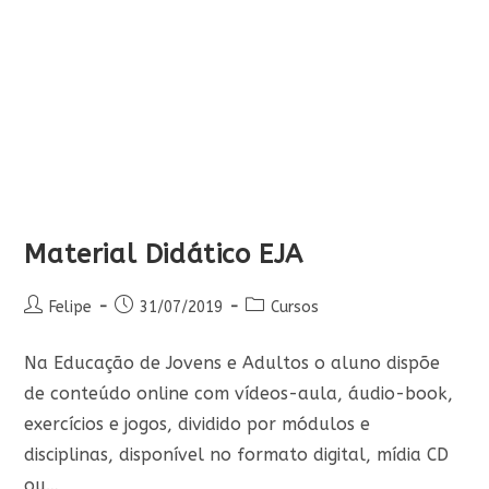
Material Didático EJA
Autor
Post
Categoria
Felipe
31/07/2019
Cursos
do
publicado:
do
post:
post:
Na Educação de Jovens e Adultos o aluno dispõe
de conteúdo online com vídeos-aula, áudio-book,
exercícios e jogos, dividido por módulos e
disciplinas, disponível no formato digital, mídia CD
ou…