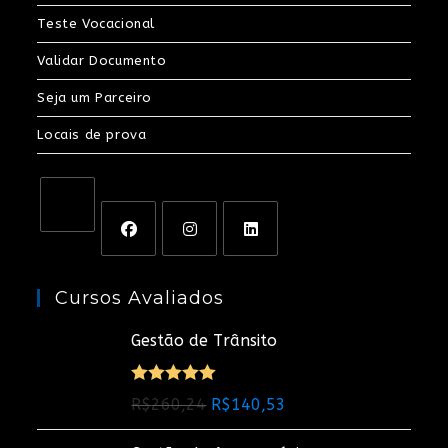
Teste Vocacional
Validar Documento
Seja um Parceiro
Locais de prova
Cursos Avaliados
Gestão de Trânsito
Avaliação
O
O
R$
260,24
R$
140,53
5.00
de 5
preço
preço