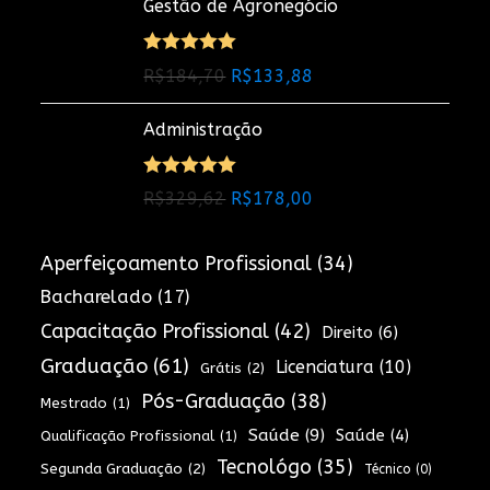
Gestão de Agronegócio
original
atual
era:
é:
R$260,24.
R$140,53.
Avaliação
O
O
R$
184,70
R$
133,88
5.00
de 5
preço
preço
Administração
original
atual
era:
é:
R$184,70.
R$133,88.
Avaliação
O
O
R$
329,62
R$
178,00
5.00
de 5
preço
preço
original
atual
Aperfeiçoamento Profissional
(34)
era:
é:
Bacharelado
(17)
R$329,62.
R$178,00.
Capacitação Profissional
(42)
Direito
(6)
Graduação
(61)
Licenciatura
(10)
Grátis
(2)
Pós-Graduação
(38)
Mestrado
(1)
Saúde
(9)
Saúde
(4)
Qualificação Profissional
(1)
Tecnológo
(35)
Segunda Graduação
(2)
Técnico
(0)