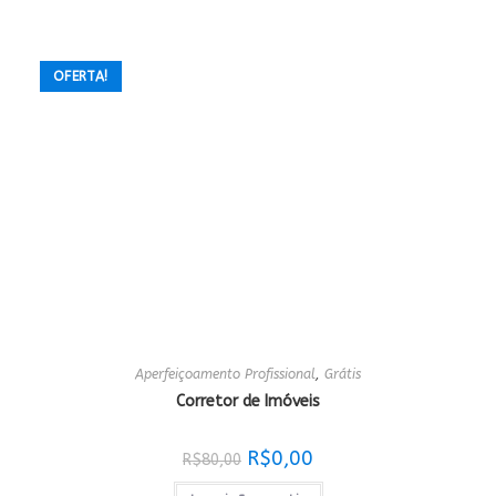
OFERTA!
Aperfeiçoamento Profissional
,
Grátis
Corretor de Imóveis
O
O
R$
0,00
R$
80,00
preço
preço
original
atual