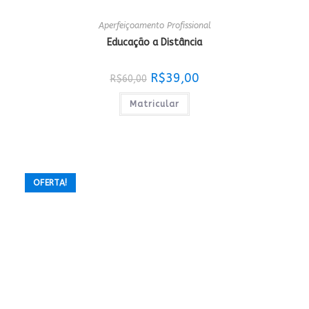
Aperfeiçoamento Profissional
Educação a Distância
O
O
R$
39,00
R$
60,00
preço
preço
original
atual
era:
é:
Matricular
R$60,00.
R$39,00.
OFERTA!