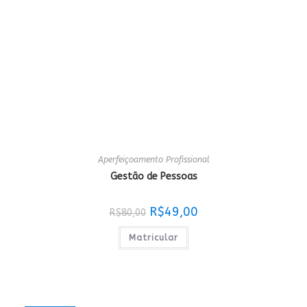
Aperfeiçoamento Profissional
Gestão de Pessoas
O
O
R$
49,00
R$
80,00
preço
preço
original
atual
era:
é:
Matricular
R$80,00.
R$49,00.