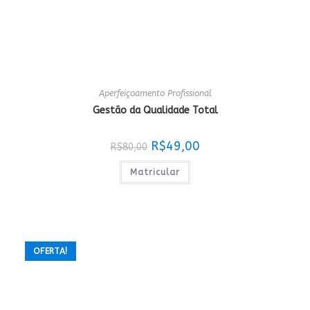
Aperfeiçoamento Profissional
Gestão da Qualidade Total
O
O
R$
49,00
R$
80,00
preço
preço
original
atual
era:
é:
Matricular
R$80,00.
R$49,00.
OFERTA!