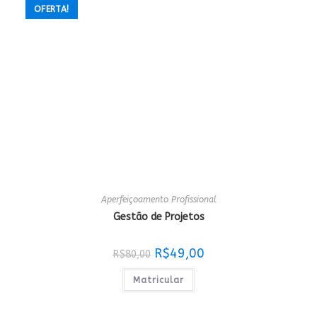
OFERTA!
Aperfeiçoamento Profissional
Gestão de Projetos
O
O
R$
49,00
R$
80,00
preço
preço
original
atual
era:
é:
Matricular
R$80,00.
R$49,00.