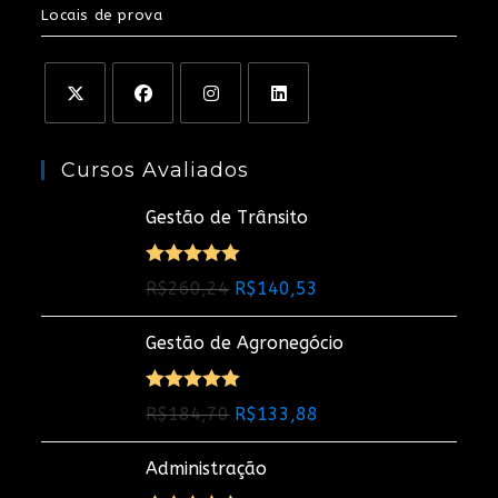
Locais de prova
Cursos Avaliados
Gestão de Trânsito
Avaliação
O
O
R$
260,24
R$
140,53
5.00
de 5
preço
preço
Gestão de Agronegócio
original
atual
era:
é:
R$260,24.
R$140,53.
Avaliação
O
O
R$
184,70
R$
133,88
5.00
de 5
preço
preço
Administração
original
atual
era:
é: