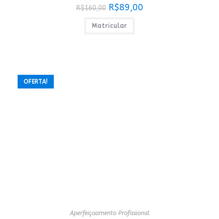
O
O
R$
89,00
R$
160,00
preço
preço
original
atual
era:
é:
Matricular
R$160,00.
R$89,00.
OFERTA!
Aperfeiçoamento Profissional