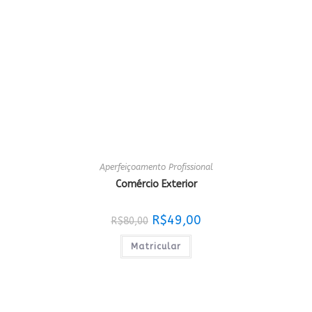
Aperfeiçoamento Profissional
Comércio Exterior
O
O
R$
49,00
R$
80,00
preço
preço
original
atual
era:
é:
Matricular
R$80,00.
R$49,00.