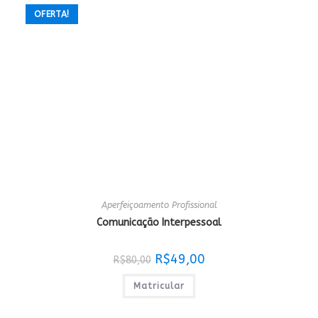
OFERTA!
Aperfeiçoamento Profissional
Comunicação Interpessoal
O
O
R$
49,00
R$
80,00
preço
preço
original
atual
era:
é:
Matricular
R$80,00.
R$49,00.