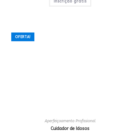
era:
é:
Inscrição gratis
R$80,00.
R$0,00.
OFERTA!
Aperfeiçoamento Profissional
Cuidador de Idosos