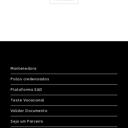
R$60,00.
R$39,00.
Mantenedora
Polos credenciados
Plataforma EAD
Teste Vocacional
Validar Documento
Seja um Parceiro