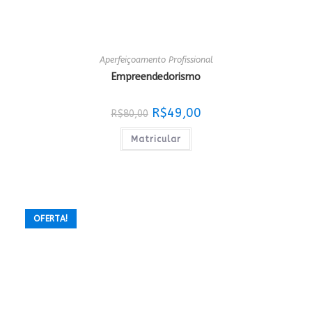
Aperfeiçoamento Profissional
Empreendedorismo
O
O
R$
49,00
R$
80,00
preço
preço
original
atual
era:
é:
Matricular
R$80,00.
R$49,00.
OFERTA!