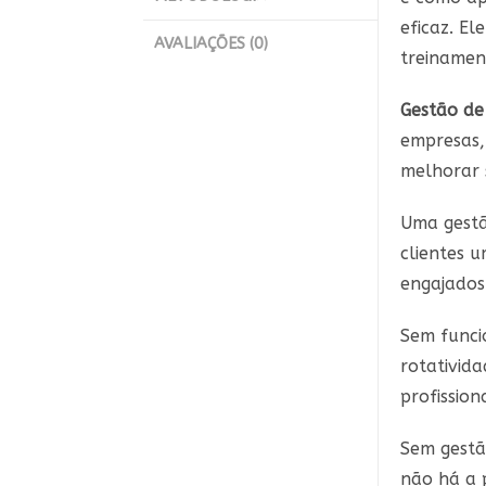
eficaz. El
AVALIAÇÕES (0)
treinamen
Gestão de
empresas,
melhorar 
Uma gestã
clientes 
engajados
Sem funci
rotativid
profissiona
Sem gestã
não há a 