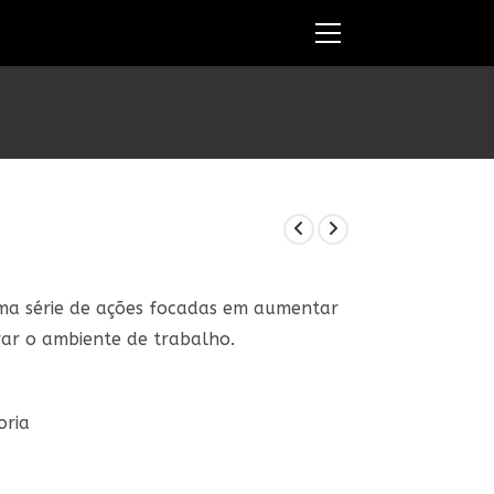
Ver
o
menu
do
site
a série de ações focadas em aumentar
ar o ambiente de trabalho.
oria