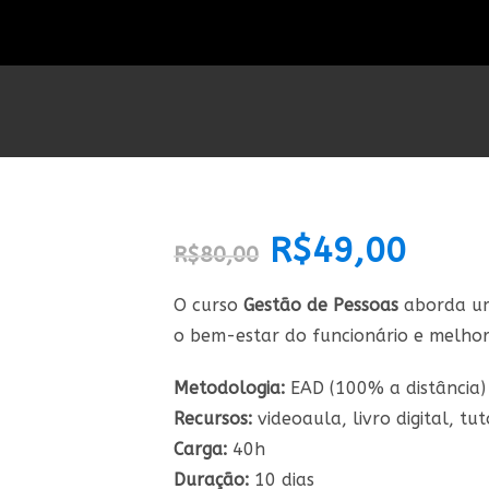
O
R$
49,00
O
R$
80,00
preço
preço
original
atual
era:
é:
R$80,00.
R$49,00.
O curso
Gestão de Pessoas
aborda um
o bem-estar do funcionário e melhor
Metodologia:
EAD (100% a distância)
Recursos:
videoaula, livro digital, tut
Carga:
40h
Duração:
10 dias