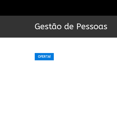
Ir
para
o
conteúdo
Gestão de Pessoas
OFERTA!