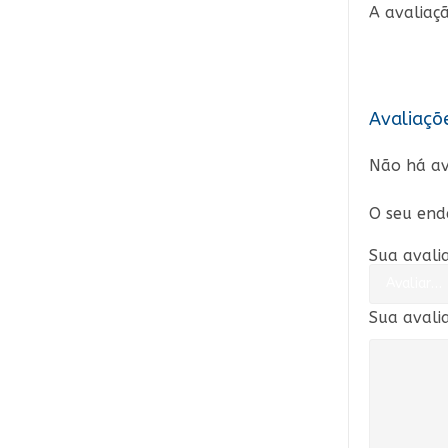
A avaliaçã
Avaliaçõ
Não há av
O seu end
Sua avali
Sua avali