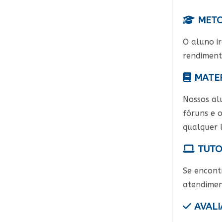
METO
O aluno ir
rendimento
MATER
Nossos alu
fóruns e o
qualquer 
TUTO
Se encont
atendimen
AVALI