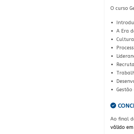
O curso Ge
Introdu
A Era 
Cultura
Process
Lideran
Recrut
Trabal
Desenv
Gestão 
CONC
Ao final d
válido em