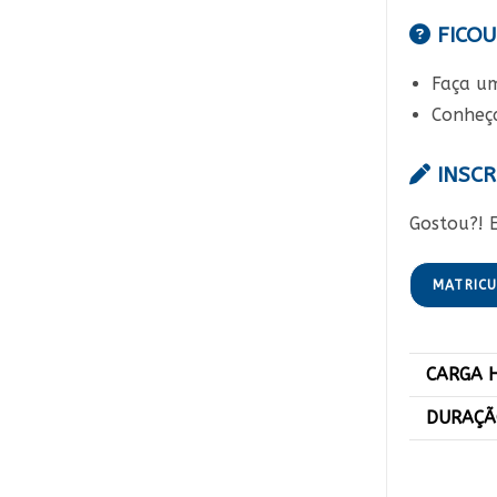
FICOU
Faça 
Conheç
INSCR
Gostou?! E
MATRIC
CARGA 
DURAÇ