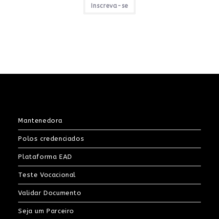
era:
é:
Inscreva-se
R$314,02.
R$141,31.
Mantenedora
Polos credenciados
Plataforma EAD
Teste Vocacional
Validar Documento
Seja um Parceiro