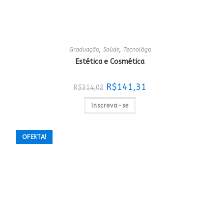
Graduação
,
Saúde
,
Tecnológo
Estética e Cosmética
O
O
R$
141,31
R$
314,02
preço
preço
original
atual
era:
é:
Inscreva-se
R$314,02.
R$141,31.
OFERTA!