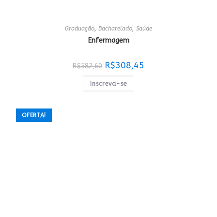
Graduação
,
Bacharelado
,
Saúde
Enfermagem
O
O
R$
308,45
R$
582,60
preço
preço
original
atual
era:
é:
Inscreva-se
R$582,60.
R$308,45.
OFERTA!