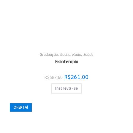
Graduação
,
Bacharelado
,
Saúde
Fisioterapia
O
O
R$
261,00
R$
582,60
preço
preço
original
atual
era:
é:
Inscreva-se
R$582,60.
R$261,00.
OFERTA!