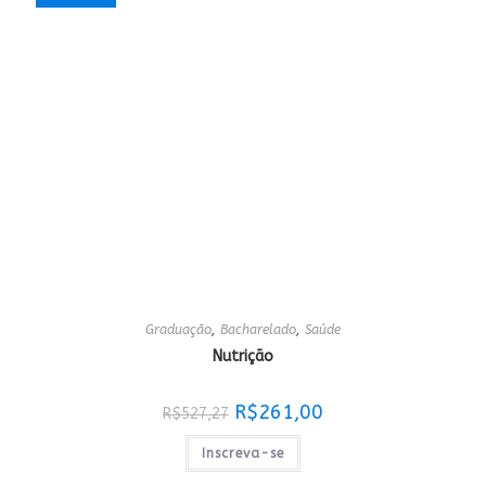
Graduação
,
Bacharelado
,
Saúde
Nutrição
O
O
R$
261,00
R$
527,27
preço
preço
original
atual
era:
é:
Inscreva-se
R$527,27.
R$261,00.