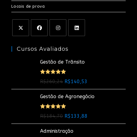
Locais de prova
Cursos Avaliados
Gestão de Trânsito
Avaliação
O
O
R$
260,24
R$
140,53
5.00
de 5
preço
preço
Gestão de Agronegócio
original
atual
era:
é:
R$260,24.
R$140,53.
Avaliação
O
O
R$
184,70
R$
133,88
5.00
de 5
preço
preço
Administração
original
atual