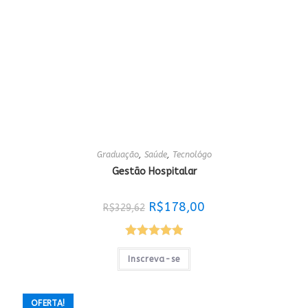
Graduação
,
Saúde
,
Tecnológo
Gestão Hospitalar
O
O
R$
178,00
R$
329,62
preço
preço
original
atual
era:
é:
R$329,62.
R$178,00.
Avaliação
Inscreva-se
5.00
de 5
OFERTA!