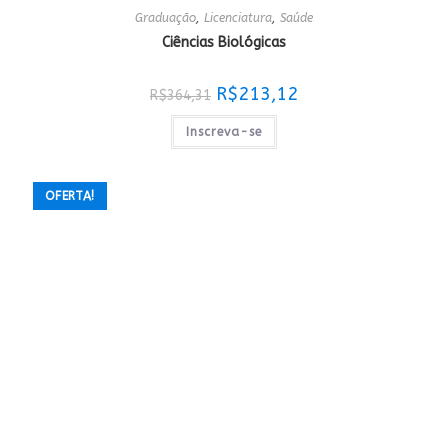
Graduação
,
Licenciatura
,
Saúde
Ciências Biológicas
O
O
R$
213,12
R$
364,31
preço
preço
original
atual
era:
é:
Inscreva-se
R$364,31.
R$213,12.
OFERTA!