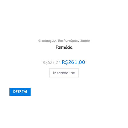
Graduação
,
Bacharelado
,
Saúde
Farmácia
O
O
R$
261,00
R$
527,27
preço
preço
original
atual
era:
é:
Inscreva-se
R$527,27.
R$261,00.
OFERTA!