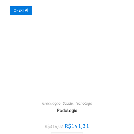
OFERTA!
Graduação
,
Saúde
,
Tecnológo
Podologia
O
O
R$
141,31
R$
314,02
preço
preço
original
atual