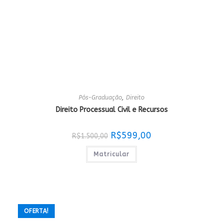
Pós-Graduação
,
Direito
Direito Processual Civil e Recursos
O
O
R$
599,00
R$
1.500,00
preço
preço
original
atual
era:
é:
Matricular
R$1.500,00.
R$599,00.
OFERTA!