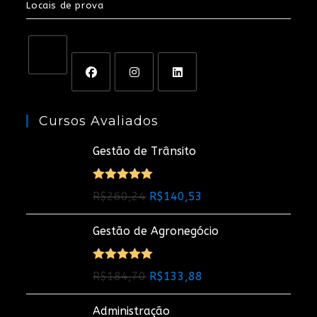
Locais de prova
Cursos Avaliados
Gestão de Trânsito
Avaliação
O
O
R$
260,24
R$
140,53
5.00
de 5
preço
preço
Gestão de Agronegócio
original
atual
era:
é:
R$260,24.
R$140,53.
Avaliação
O
O
R$
184,70
R$
133,88
5.00
de 5
preço
preço
Administração
original
atual