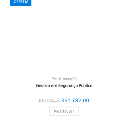
OFERTA!
Pós-Graduação
Gestão em Segurança Publica
O
O
R$
1.782,00
R$
1.986,45
preço
preço
original
atual
era:
é:
Matricular
R$1.986,45.
R$1.782,00.