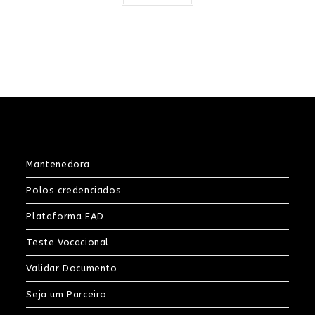
R$1.980,00.
R$1.782,00.
Mantenedora
Polos credenciados
Plataforma EAD
Teste Vocacional
Validar Documento
Seja um Parceiro