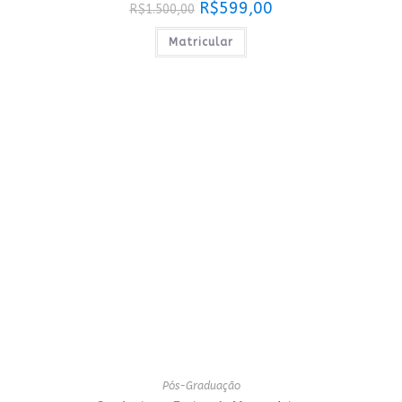
O
O
R$
599,00
R$
1.500,00
preço
preço
original
atual
era:
é:
Matricular
R$1.500,00.
R$599,00.
Pós-Graduação