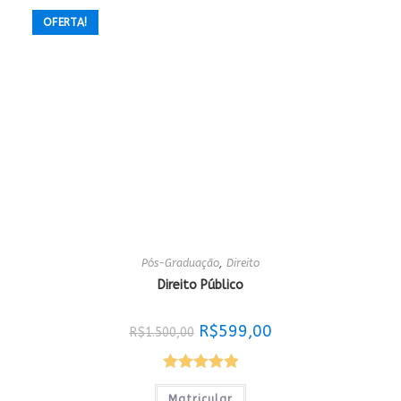
OFERTA!
Pós-Graduação
,
Direito
Direito Público
O
O
R$
599,00
R$
1.500,00
preço
preço
original
atual
era:
é:
R$1.500,00.
R$599,00.
Avaliação
Matricular