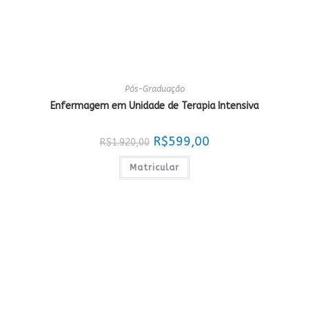
Pós-Graduação
Enfermagem em Unidade de Terapia Intensiva
O
O
R$
599,00
R$
1.920,00
preço
preço
original
atual
era:
é:
Matricular
R$1.920,00.
R$599,00.