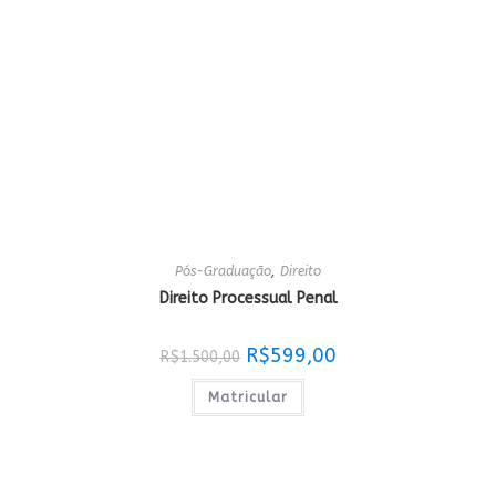
Pós-Graduação
,
Direito
Direito Processual Penal
O
O
R$
599,00
R$
1.500,00
preço
preço
original
atual
era:
é:
Matricular
R$1.500,00.
R$599,00.