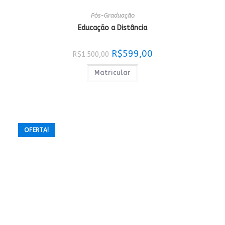
Pós-Graduação
Educação a Distância
O
O
R$
599,00
R$
1.500,00
preço
preço
original
atual
era:
é:
Matricular
R$1.500,00.
R$599,00.
OFERTA!