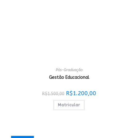
Pós-Graduação
Gestão Educacional
O
O
R$
1.200,00
R$
1.500,00
preço
preço
original
atual
era:
é:
Matricular
R$1.500,00.
R$1.200,00.