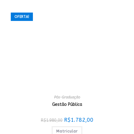
OFERTA!
Pós-Graduação
Gestão Pública
O
O
R$
1.782,00
R$
1.980,00
preço
preço
original
atual
era:
é:
Matricular