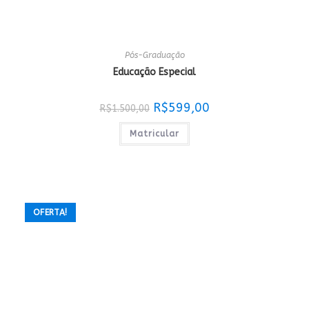
Pós-Graduação
Educação Especial
O
O
R$
599,00
R$
1.500,00
preço
preço
original
atual
era:
é:
Matricular
R$1.500,00.
R$599,00.
OFERTA!