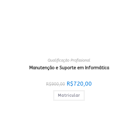
Qualificação Profissional
Manutenção e Suporte em Informática
O
O
R$
720,00
R$
900,00
preço
preço
original
atual
era:
é:
Matricular
R$900,00.
R$720,00.