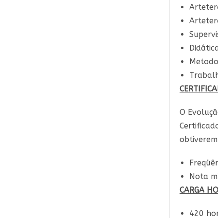
Arteter
Arteter
Supervi
Didátic
Metodol
Trabal
CERTIFIC
O Evoluçã
Certifica
obtiverem
Freqüên
Nota mí
CARGA HO
420 hor