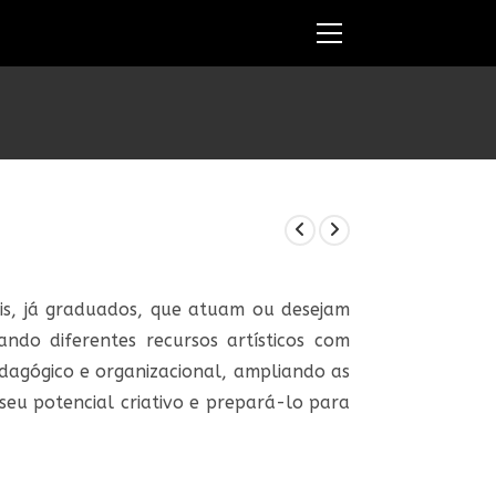
Ver
o
menu
do
site
nais, já graduados, que atuam ou desejam
zando diferentes recursos artísticos com
edagógico e organizacional, ampliando as
seu potencial criativo e prepará-lo para