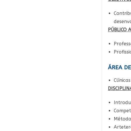
Contri
desenvo
PÚBLICO 
Profess
Profiss
ÁREA D
Clínica
DISCIPLIN
Introdu
Competê
Métodos
Arteter