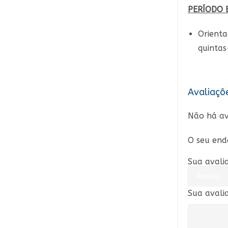
PERÍODO 
Orient
quintas
Avaliaçõ
Não há av
O seu end
Sua avali
Sua avali