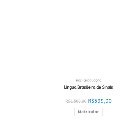
Pós-Graduação
Língua Brasileira de Sinais
O
O
R$
599,00
R$
1.500,00
preço
preço
original
atual
era:
é:
Matricular
R$1.500,00.
R$599,00.