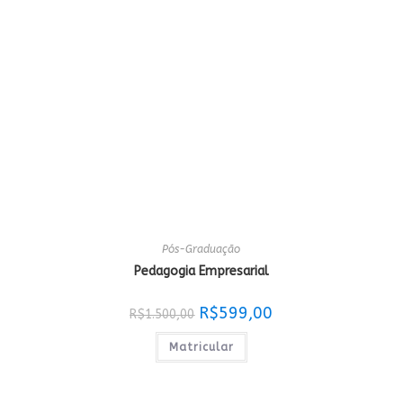
Pós-Graduação
Pedagogia Empresarial
O
O
R$
599,00
R$
1.500,00
preço
preço
original
atual
era:
é:
Matricular
R$1.500,00.
R$599,00.