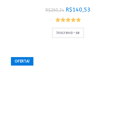
O
O
R$
140,53
R$
260,24
preço
preço
original
atual
era:
é:
R$260,24.
R$140,53.
Avaliação
Inscreva-se
5.00
de 5
OFERTA!