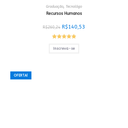
Graduação
,
Tecnológo
Recursos Humanos
O
O
R$
140,53
R$
260,24
preço
preço
original
atual
era:
é:
R$260,24.
R$140,53.
Avaliação
Inscreva-se
5.00
de 5
OFERTA!