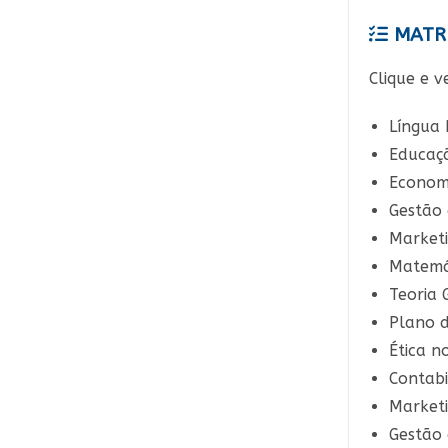
MATRI
Clique e v
Língua 
Educaçã
Econom
Gestão 
Marketi
Matemá
Teoria 
Plano 
Ética n
Contabi
Market
Gestão 