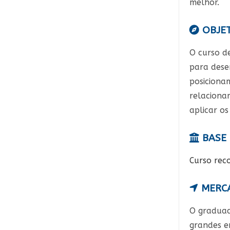
melhor.
OBJET
O curso d
para dese
posiciona
relacionam
aplicar o
BASE 
Curso rec
MERCA
O gradua
grandes e