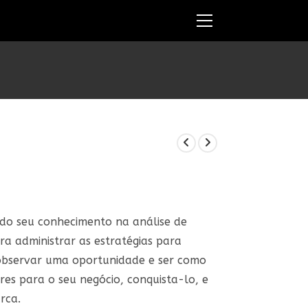
Ver
o
menu
do
site
53.
odo seu conhecimento na análise de
a administrar as estratégias para
observar uma oportunidade e ser como
res para o seu negócio, conquista-lo, e
rca.