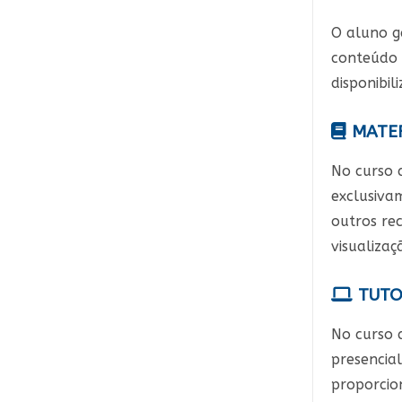
O aluno g
conteúdo 
disponibi
MATER
No curso 
exclusivam
outros rec
visualizaç
TUTO
No curso 
presencial
proporcio