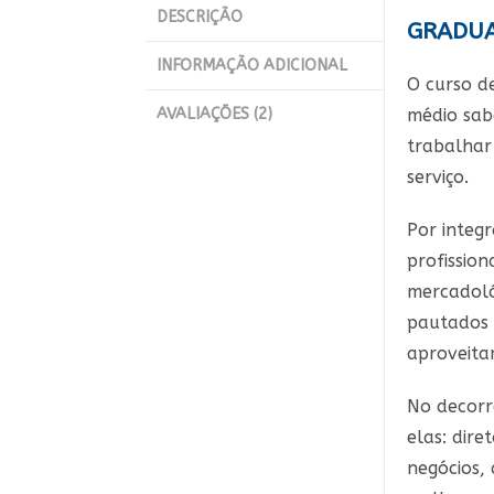
DESCRIÇÃO
GRADUA
INFORMAÇÃO ADICIONAL
O curso d
AVALIAÇÕES (2)
médio sab
trabalhar
serviço.
Por integr
profissio
mercadoló
pautados n
aproveita
No decorr
elas: dire
negócios,