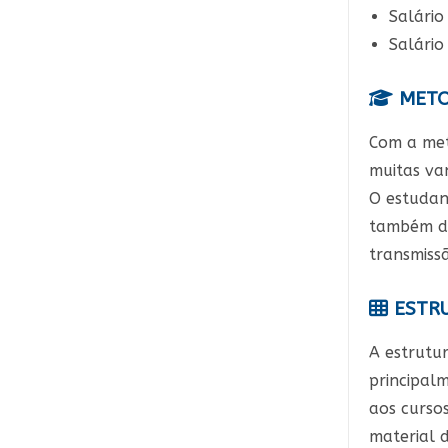
Salário
Salário
METO
Com a met
muitas va
O estudant
também de
transmiss
ESTRU
A estrutu
principalm
aos curso
material d