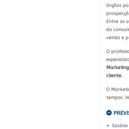
órgãos pú
prospecção
Entre as 
do consum
venda e pr
O profiss
especiali
Marketing
cliente.
O Marketi
tempos. Va
PREVI
Salário