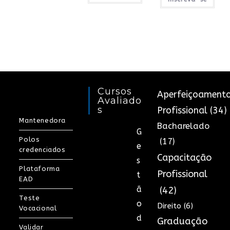
5.00
de 5
Cursos
Aperfeiçoament
Avaliado
S
Profissional
(34)
Mantenedora
Bacharelado
G
Polos
(17)
e
credenciados
Capacitação
s
Plataforma
Profissional
t
EAD
ã
(42)
Teste
o
Direito
(6)
Vocacional
d
Graduação
Validar