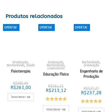
Produtos relacionados
OFERTA!
OFERTA!
OFERTA!
Graduação
,
Graduação
,
Bacharelado
,
Bacharelado
,
Saúde
Bacharelado
,
Graduação
Licenciatura
Fisioterapia
Engenharia de
Educação Física
Produção
O
R$
582,60
O
preço
R$
364,31
O
R$
261,00
O
preço
R$
527,27
original
O
R$
213,12
preço
preço
O
original
R$
237,28
era:
preço
atual
original
preço
era:
R$582,60.
atual
é:
Inscreva-se
era:
atual
R$364,31.
é:
R$261,00.
R$527,2
é:
R$213,12.
Avaliação
R$237,
Avaliação
Inscreva-se
5.00
de 5
Inscreva-se