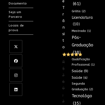
e
(61)
Documento
T
Grátis
(2)
Seja um
r
Parceiro
Licenciatura
â
(10)
Locais de
n
prova
Mestrado
(1)
si
Pós-
t
Graduação
o
(38)
Qualificação
Avaliação
R
Profissional
(1)
5.00
de 5
$
Saúde
(9)
2
Saúde
(4)
6
Segunda
0
Graduação
(2)
,
Tecnológo
2
(35)