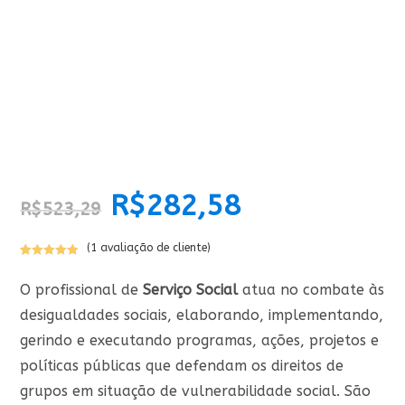
O
R$
282,58
O
R$
523,29
preço
preço
original
atual
era:
é:
R$523,29.
R$282,58.
(
1
avaliação de cliente)
Avaliado
1
como
5.00
O profissional de
Serviço Social
atua no combate às
de 5, com
desigualdades sociais, elaborando, implementando,
baseado em
avaliação de
gerindo e executando programas, ações, projetos e
cliente
políticas públicas que defendam os direitos de
grupos em situação de vulnerabilidade social. São