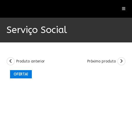
Ir
para
o
conteúdo
Serviço Social
Produto anterior
Próximo produto
OFERTA!