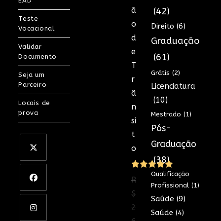
EAD
ã
(42)
Teste
o
Direito
(6)
Vocacional
d
Graduação
Validar
e
(61)
Documento
T
Grátis
(2)
Seja um
r
Parceiro
Licenciatura
â
(10)
Locais de
n
prova
Mestrado
(1)
si
Pós-
t
Graduação
o
(38)
Qualificação
Avaliação
R
Profissional
(1)
5.00
de 5
$
Saúde
(9)
2
Saúde
(4)