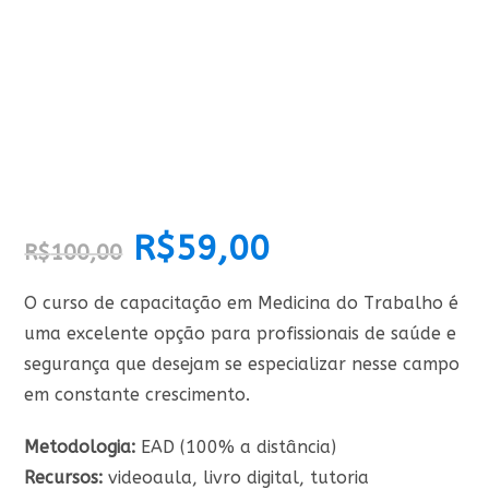
O
R$
59,00
O
R$
100,00
preço
preço
original
atual
era:
é:
R$100,00.
R$59,00.
O curso de capacitação em Medicina do Trabalho é
uma excelente opção para profissionais de saúde e
segurança que desejam se especializar nesse campo
em constante crescimento.
Metodologia:
EAD (100% a distância)
Recursos:
videoaula, livro digital, tutoria