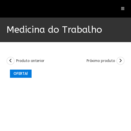
Ir
para
o
conteúdo
Medicina do Trabalho
Produto anterior
Próximo produto
OFERTA!