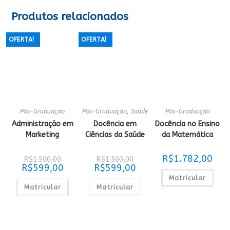
Produtos relacionados
OFERTA!
OFERTA!
Pós-Graduação
Pós-Graduação
,
Saúde
Pós-Graduação
Administração em
Docência em
Docência no Ensino
Marketing
Ciências da Saúde
da Matemática
O
O
R$
1.782,00
R$
1.500,00
R$
1.500,00
preço
preço
O
O
R$
599,00
R$
599,00
original
original
preço
preço
era:
era:
Matricular
atual
atual
R$1.500,00.
R$1.500,00.
é:
é:
Matricular
Matricular
R$599,00.
R$599,00.