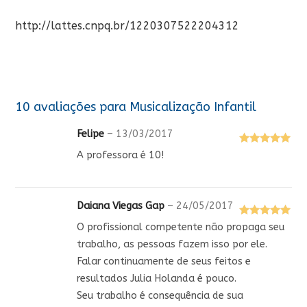
http://lattes.cnpq.br/1220307522204312
10 avaliações para
Musicalização Infantil
Felipe
–
13/03/2017
Avaliação
5
A professora é 10!
de 5
Daiana Viegas Gap
–
24/05/2017
Avaliação
5
O profissional competente não propaga seu
de 5
trabalho, as pessoas fazem isso por ele.
Falar continuamente de seus feitos e
resultados Julia Holanda é pouco.
Seu trabalho é consequência de sua