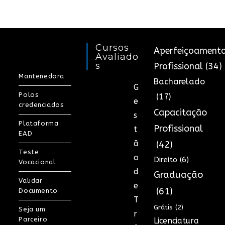
Cursos
Aperfeiçoament
Avaliado
S
Profissional
(34)
Mantenedora
Bacharelado
G
Polos
(17)
e
credenciados
Capacitação
s
Plataforma
Profissional
t
EAD
ã
(42)
Teste
o
Direito
(6)
Vocacional
d
Graduação
Validar
e
(61)
Documento
T
Grátis
(2)
Seja um
r
Parceiro
Licenciatura