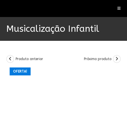
Ir
para
o
conteúdo
Musicalização Infantil
Produto anterior
Próximo produto
OFERTA!