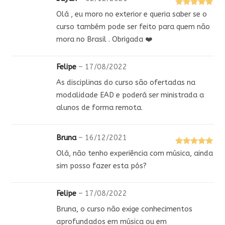
Avaliação
5
Olá , eu moro no exterior e queria saber se o
de 5
curso também pode ser feito para quem não
mora no Brasil . Obrigada ❤️
Felipe
–
17/08/2022
As disciplinas do curso são ofertadas na
modalidade EAD e poderá ser ministrada a
alunos de forma remota.
Bruna
–
16/12/2021
Avaliação
5
Olá, não tenho experiência com música, ainda
de 5
sim posso fazer esta pós?
Felipe
–
17/08/2022
Bruna, o curso não exige conhecimentos
aprofundados em música ou em