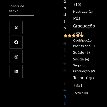
â
(10)
Locais de
n
prova
Mestrado
(1)
si
Pós-
t
Graduação
o
(38)
Qualificação
Avaliação
R
Profissional
(1)
5.00
de 5
$
Saúde
(9)
2
Saúde
(4)
6
Segunda
0
Graduação
(2)
,
Tecnológo
2
(35)
4
Técnico
(0)
O
R
preço
$