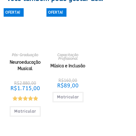
OFERTA!
OFERTA!
Pós-Graduação
Capacitação
Profissional
Neuroeducação
Música e Inclusão
Musical
O
R$
160,00
O
R$
2.880,00
preço
O
R$
89,00
preço
O
R$
1.715,00
original
preço
original
preço
era:
atual
era:
atual
R$160,00.
é:
Matricular
R$2.880,00.
é:
R$89,00.
R$1.715,00.
Avaliação
Matricular
5.00
de 5