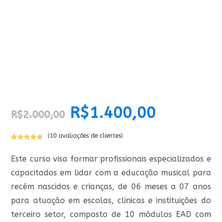
O
R$
1.400,00
O
R$
2.000,00
preço
preço
original
atual
era:
é:
R$2.000,00.
R$1.400,00.
(
10
avaliações de clientes)
Avaliado
9
como
4.78
Este curso visa formar profissionais especializados e
de 5, com
capacitados em lidar com a educação musical para
baseado
em
recém nascidos e crianças, de 06 meses a 07 anos
avaliações
para atuação em escolas, clinicas e instituições do
de clientes
terceiro setor, composto de 10 módulos EAD com