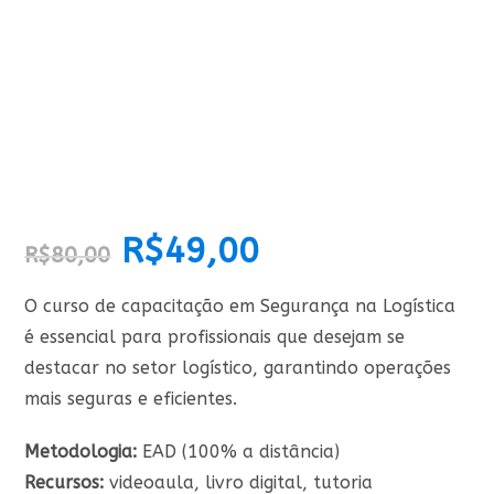
O
R$
49,00
O
R$
80,00
preço
preço
original
atual
era:
é:
R$80,00.
R$49,00.
O curso de capacitação em Segurança na Logística
é essencial para profissionais que desejam se
destacar no setor logístico, garantindo operações
mais seguras e eficientes.
Metodologia:
EAD (100% a distância)
Recursos:
videoaula, livro digital, tutoria