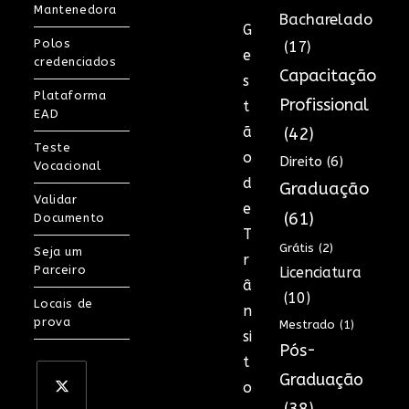
Mantenedora
Bacharelado
G
Polos
(17)
e
credenciados
Capacitação
s
Plataforma
Profissional
t
EAD
ã
(42)
Teste
o
Direito
(6)
Vocacional
d
Graduação
Validar
e
(61)
Documento
T
Grátis
(2)
Seja um
r
Parceiro
Licenciatura
â
(10)
Locais de
n
prova
Mestrado
(1)
si
Pós-
t
Graduação
o