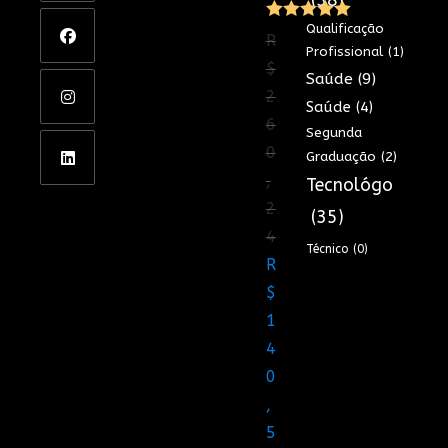
(38)
Qualificação
Avaliação
R
Profissional
(1)
5.00
de 5
$
Saúde
(9)
2
Saúde
(4)
6
Segunda
0
Graduação
(2)
,
Tecnológo
2
(35)
4
Técnico
(0)
O
R
preço
$
original
1
era:
4
R$260,24.
0
,
5