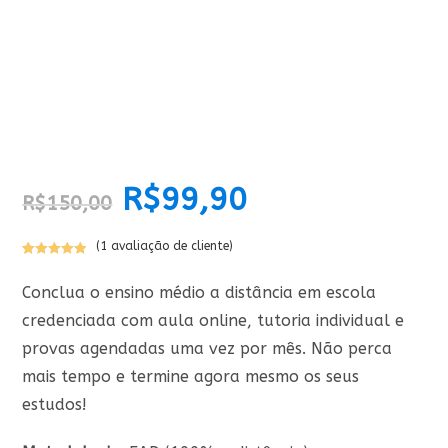
O
R$
99,90
O
R$
150,00
preço
preço
original
atual
era:
é:
R$150,00.
R$99,90.
(
1
avaliação de cliente)
Avaliado
1
como
5.00
Conclua o ensino médio a distância em escola
de 5, com
credenciada com aula online, tutoria individual e
baseado em
avaliação de
provas agendadas uma vez por mês. Não perca
cliente
mais tempo e termine agora mesmo os seus
estudos!