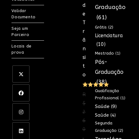
d
Graduação
Validar
e
(61)
Documento
T
Grátis
(2)
Seja um
r
Parceiro
Licenciatura
â
(10)
Locais de
n
prova
Mestrado
(1)
si
Pós-
t
Graduação
o
(38)
Qualificação
Avaliação
R
Profissional
(1)
5.00
de 5
$
Saúde
(9)
2
Saúde
(4)
6
Segunda
0
Graduação
(2)
,