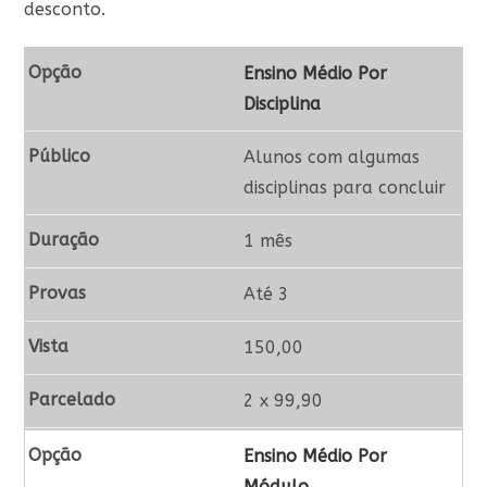
desconto.
Ensino Médio Por
Disciplina
Alunos com algumas
disciplinas para concluir
1 mês
Até 3
150,00
2 x 99,90
Ensino Médio Por
Módulo