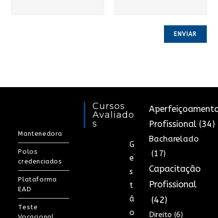
Cursos
Aperfeiçoament
Avaliado
S
Profissional
(34)
Mantenedora
Bacharelado
G
Polos
(17)
e
credenciados
Capacitação
s
Plataforma
Profissional
t
EAD
ã
(42)
Teste
o
Direito
(6)
Vocacional