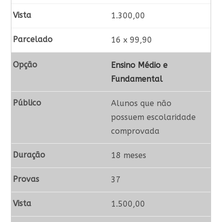
1.300,00
16 x 99,90
Ensino Médio e
Fundamental
Alunos que não
possuem escolaridade
comprovada
18 meses
37
1.500,00