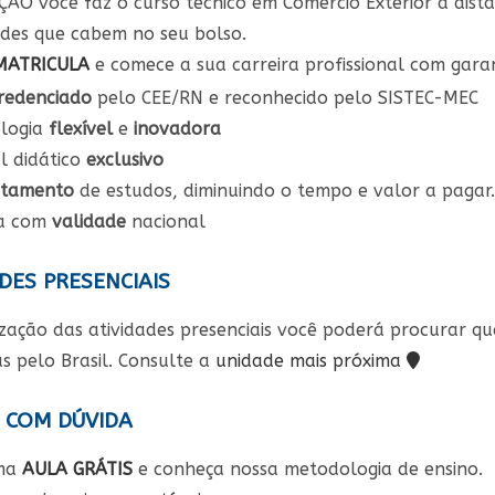
ÃO você faz o curso técnico em Comércio Exterior a dist
des que cabem no seu bolso.
MATRICULA
e comece a sua carreira profissional com garan
redenciado
pelo CEE/RN e reconhecido pelo SISTEC-MEC
logia
flexível
e
inovadora
l didático
exclusivo
itamento
de estudos, diminuindo o tempo e valor a pagar.
a com
validade
nacional
DES PRESENCIAIS
ização das atividades presenciais você poderá procurar 
s pelo Brasil. Consulte a
unidade mais próxima
 COM DÚVIDA
uma
AULA GRÁTIS
e conheça nossa metodologia de ensino.