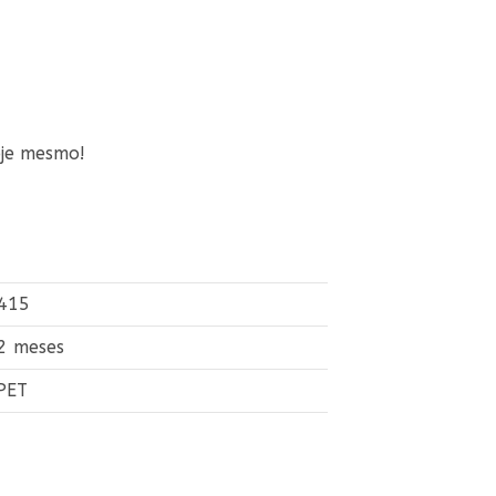
je mesmo!
415
2 meses
PET