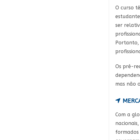
O curso t
estudante
ser relat
profissio
Portanto,
profissio
Os pré-re
dependend
mas não o
MERCA
Com a glo
nacionais
formados 