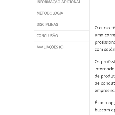
INFORMAÇÃO ADICIONAL
METODOLOGIA
DISCIPLINAS
O curso t
uma carre
CONCLUSÃO
profissio
AVALIAÇÕES (0)
com salári
Os profis
internaci
de produto
de condut
empreende
É uma opç
buscam ap