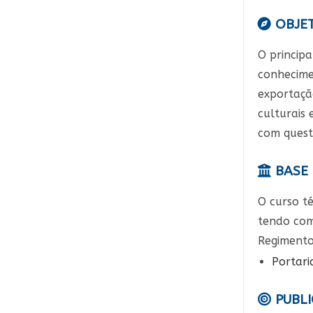
OBJET
O principa
conhecime
exportação
culturais 
com quest
BASE 
O curso t
tendo com
Regimento 
Portari
PUBLI