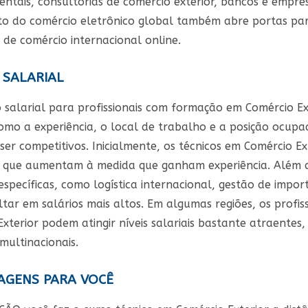
tais, consultorias de comércio exterior, bancos e empresa
to do comércio eletrônico global também abre portas par
 de comércio internacional online.
 SALARIAL
o salarial para profissionais com formação em Comércio Ex
omo a experiência, o local de trabalho e a posição ocupa
er competitivos. Inicialmente, os técnicos em Comércio E
, que aumentam à medida que ganham experiência. Além di
específicas, como logística internacional, gestão de imp
ltar em salários mais altos. Em algumas regiões, os profi
Exterior podem atingir níveis salariais bastante atraente
multinacionais.
GENS PARA VOCÊ