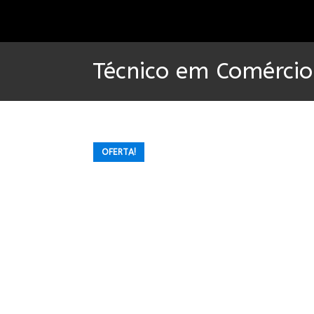
Ir
para
o
conteúdo
Técnico em Comércio 
OFERTA!