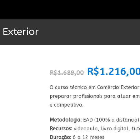
Exterior
O
R$
1.216,0
R$
1.689,00
preço
original
era:
R$1.689,00.
O curso técnico em Comércio Exterio
preparar profissionais para atuar e
e competitivo.
Metodologia:
EAD (100% a distância)
Recursos:
videoaula, livro digital, tut
Duração:
6 a 12 meses