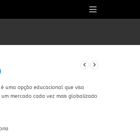
Ver
o
menu
do
site
0
O
preço
atual
é:
R$1.216,00.
r é uma opção educacional que visa
m um mercado cada vez mais globalizado
oria