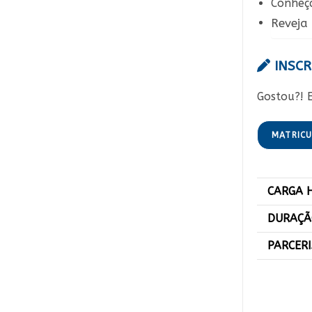
Conheç
Reveja 
INSCR
Gostou?! E
MATRIC
CARGA 
DURAÇ
PARCER