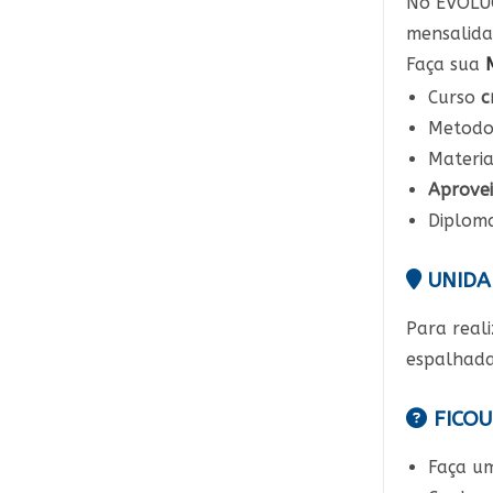
No EVOLUÇ
mensalida
Faça sua
Curso
c
Metodo
Materia
Aprove
Diplom
UNIDA
Para real
espalhada
FICOU
Faça 