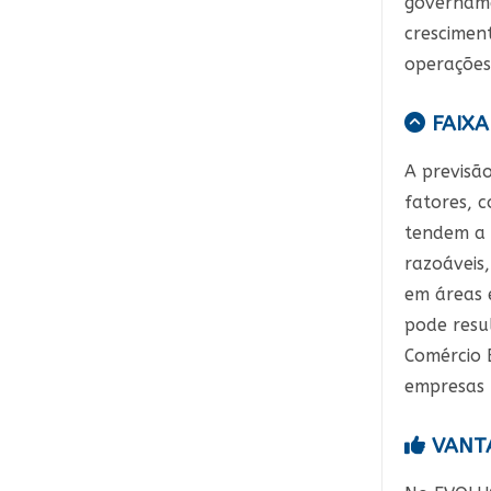
governamen
crescimen
operações
FAIXA
A previsã
fatores, c
tendem a s
razoáveis
em áreas 
pode resu
Comércio 
empresas 
VANTA