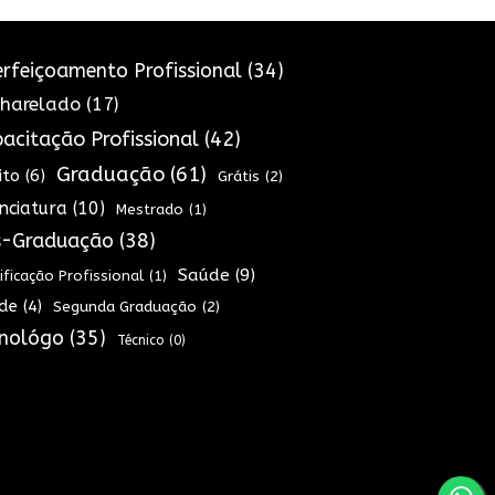
rfeiçoamento Profissional
(34)
harelado
(17)
acitação Profissional
(42)
Graduação
(61)
ito
(6)
Grátis
(2)
enciatura
(10)
Mestrado
(1)
s-Graduação
(38)
Saúde
(9)
ificação Profissional
(1)
de
(4)
Segunda Graduação
(2)
nológo
(35)
Técnico
(0)