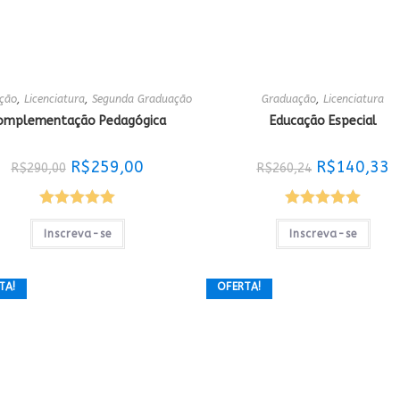
ção
,
Licenciatura
,
Segunda Graduação
Graduação
,
Licenciatura
omplementação Pedagógica
Educação Especial
O
O
O
O
R$
259,00
R$
140,33
R$
290,00
R$
260,24
preço
preço
preço
p
original
atual
original
a
era:
é:
era:
é:
R$290,00.
R$259,00.
R$260,24.
R
Avaliação
Avaliação
Inscreva-se
Inscreva-se
5.00
de 5
5.00
de 5
TA!
OFERTA!