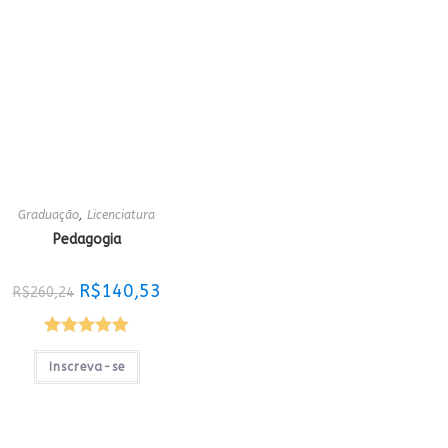
Graduação
,
Licenciatura
Pedagogia
O
O
R$
140,53
R$
260,24
preço
preço
original
atual
era:
é:
R$260,24.
R$140,53.
Avaliação
Inscreva-se
5.00
de 5