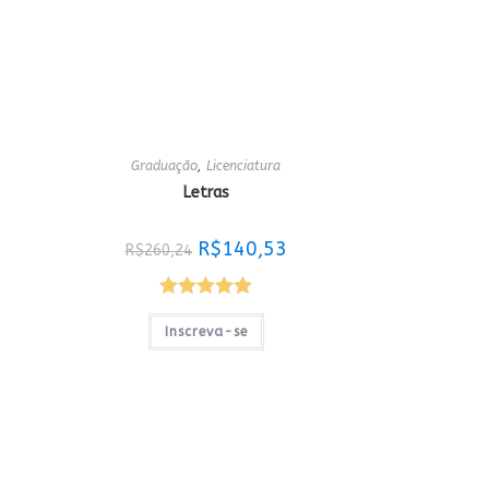
Graduação
,
Licenciatura
Letras
O
O
R$
140,53
R$
260,24
reço
preço
preço
tual
original
atual
era:
é:
$140,53.
R$260,24.
R$140,53.
Avaliação
Inscreva-se
5.00
de 5