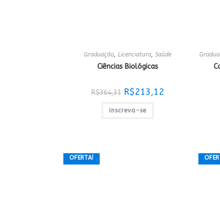
Graduação
,
Licenciatura
,
Saúde
Gradua
Ciências Biológicas
C
O
O
R$
213,12
R$
364,31
preço
preço
original
atual
era:
é:
Inscreva-se
R$364,31.
R$213,12.
OFERTA!
OFER