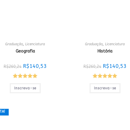
Graduação
,
Licenciatura
Graduação
,
Licenciatura
Geografia
História
O
O
O
O
R$
140,53
R$
140,53
R$
260,24
R$
260,24
preço
preço
preço
p
original
atual
original
a
era:
é:
era:
é:
R$260,24.
R$140,53.
R$260,24.
R
Avaliação
Avaliação
Inscreva-se
Inscreva-se
5.00
de 5
5.00
de 5
TA!