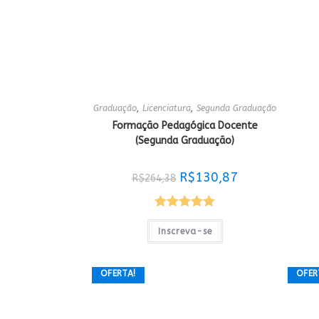
Graduação
,
Licenciatura
,
Segunda Graduação
Formação Pedagógica Docente
(Segunda Graduação)
O
O
R$
130,87
R$
264,38
preço
preço
original
atual
era:
é:
R$264,38.
R$130,87.
Avaliação
Inscreva-se
5.00
de 5
OFERTA!
OFER