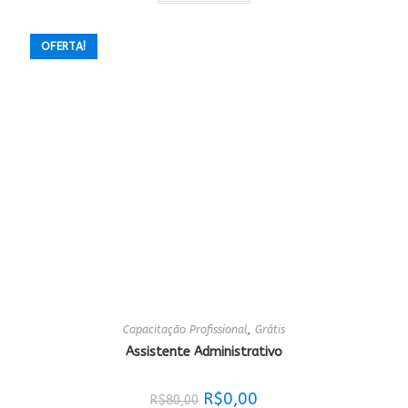
R$100,00.
R$59,00.
OFERTA!
Capacitação Profissional
,
Grátis
Assistente Administrativo
O
O
R$
0,00
R$
80,00