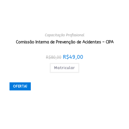
Capacitação Profissional
Comissão Interna de Prevenção de Acidentes – CIPA
O
O
R$
49,00
R$
80,00
preço
preço
original
atual
era:
é:
Matricular
R$80,00.
R$49,00.
OFERTA!