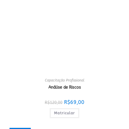
Capacitação Profissional
Análise de Riscos
O
O
R$
69,00
R$
120,00
preço
preço
original
atual
era:
é:
Matricular
R$120,00.
R$69,00.