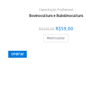
Capacitação Profissional
Bovinocultura e Bubalinocultura
O
O
R$
59,00
R$
100,00
preço
preço
original
atual
era:
é:
Matricular
R$100,00.
R$59,00.
OFERTA!