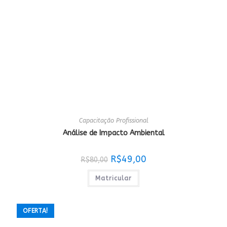
Capacitação Profissional
Análise de Impacto Ambiental
O
O
R$
49,00
R$
80,00
preço
preço
original
atual
era:
é:
Matricular
R$80,00.
R$49,00.
OFERTA!