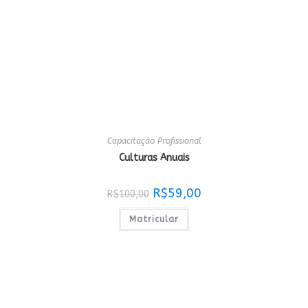
Capacitação Profissional
Culturas Anuais
O
O
R$
59,00
R$
100,00
preço
preço
original
atual
era:
é:
Matricular
R$100,00.
R$59,00.