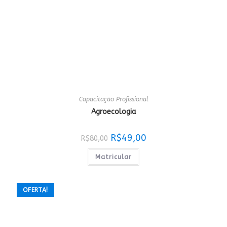
Capacitação Profissional
Agroecologia
O
O
R$
49,00
R$
80,00
preço
preço
original
atual
era:
é:
Matricular
R$80,00.
R$49,00.
OFERTA!