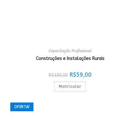
Capacitação Profissional
Construções e Instalações Rurais
O
O
R$
59,00
R$
100,00
preço
preço
original
atual
era:
é:
Matricular
R$100,00.
R$59,00.
OFERTA!