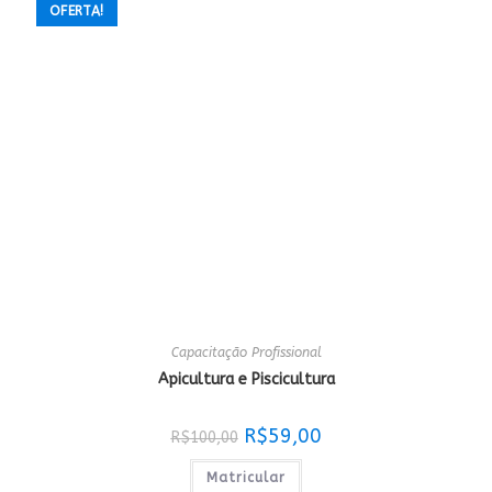
OFERTA!
Capacitação Profissional
Apicultura e Piscicultura
O
O
R$
59,00
R$
100,00
preço
preço
original
atual
era:
é:
Matricular