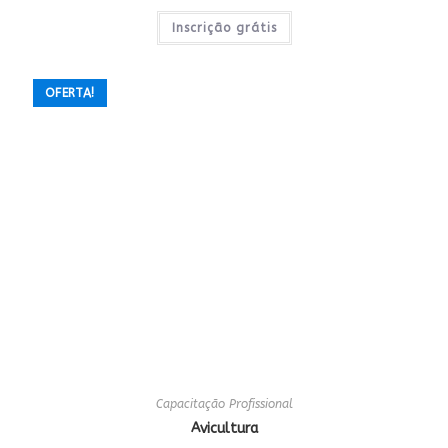
preço
preço
original
atual
era:
é:
Inscrição grátis
R$80,00.
R$0,00.
OFERTA!
Capacitação Profissional
Avicultura