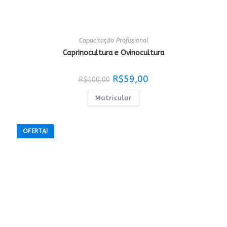
Capacitação Profissional
Caprinocultura e Ovinocultura
O
O
R$
59,00
R$
100,00
preço
preço
original
atual
era:
é:
Matricular
R$100,00.
R$59,00.
OFERTA!