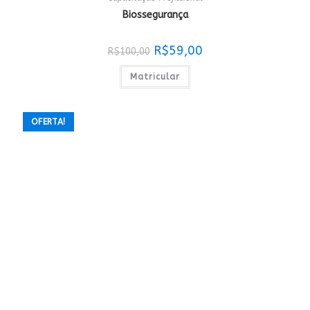
Biossegurança
O
O
R$
59,00
R$
100,00
preço
preço
original
atual
era:
é:
Matricular
R$100,00.
R$59,00.
OFERTA!