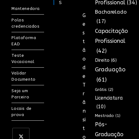
S
Profissional
(34)
Mantenedora
Bacharelado
G
Polos
(17)
e
credenciados
Capacitação
s
Plataforma
Profissional
t
EAD
ã
(42)
Teste
o
Direito
(6)
Vocacional
d
Graduação
Validar
e
(61)
Documento
T
Grátis
(2)
Seja um
r
Parceiro
Licenciatura
â
(10)
Locais de
n
prova
Mestrado
(1)
si
Pós-
t
Graduação
o