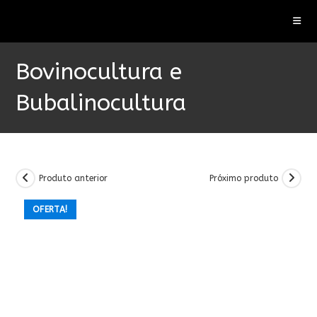
Ir
para
o
conteúdo
Bovinocultura e
Bubalinocultura
Produto anterior
Próximo produto
OFERTA!