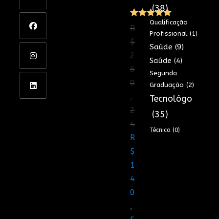
(38)
Qualificação
Avaliação
R
Profissional
(1)
5.00
de 5
$
Saúde
(9)
2
Saúde
(4)
6
Segunda
0
Graduação
(2)
,
Tecnológo
2
(35)
4
Técnico
(0)
O
R
preço
$
original
1
era:
4
R$260,24.
0
,