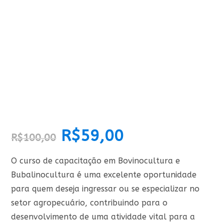
O
R$
59,00
O
R$
100,00
preço
preço
original
atual
era:
é:
R$100,00.
R$59,00.
O curso de capacitação em Bovinocultura e
Bubalinocultura é uma excelente oportunidade
para quem deseja ingressar ou se especializar no
setor agropecuário, contribuindo para o
desenvolvimento de uma atividade vital para a