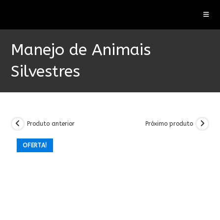
Ir
para
o
conteúdo
Manejo de Animais
Silvestres
Produto anterior
Próximo produto
OFERTA!