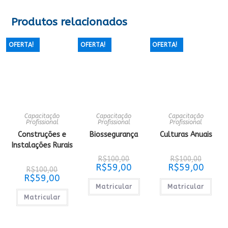
Produtos relacionados
OFERTA!
OFERTA!
OFERTA!
Capacitação
Capacitação
Capacitação
Profissional
Profissional
Profissional
Construções e
Biossegurança
Culturas Anuais
Instalações Rurais
O
O
R$
100,00
R$
100,00
preço
preço
O
O
R$
59,00
R$
59,00
O
R$
100,00
original
original
preço
preço
preço
O
R$
59,00
era:
era:
atual
atual
original
preço
R$100,00.
R$100,0
é:
é:
Matricular
Matricular
era:
atual
R$59,00.
R$59,0
R$100,00.
é:
Matricular
R$59,00.