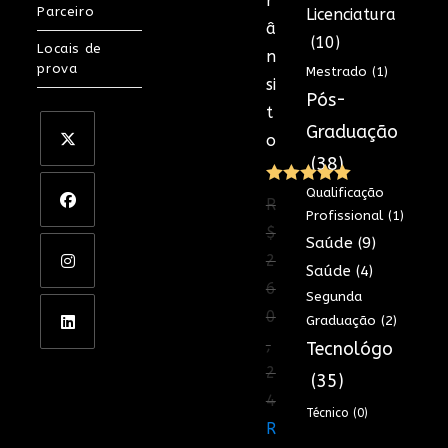
r
Parceiro
Licenciatura
â
(10)
Locais de
n
prova
Mestrado
(1)
si
Pós-
t
Graduação
o
(38)
Qualificação
Avaliação
R
Profissional
(1)
5.00
de 5
$
Saúde
(9)
2
Saúde
(4)
6
Segunda
0
Graduação
(2)
,
Tecnológo
2
(35)
4
Técnico
(0)
O
R