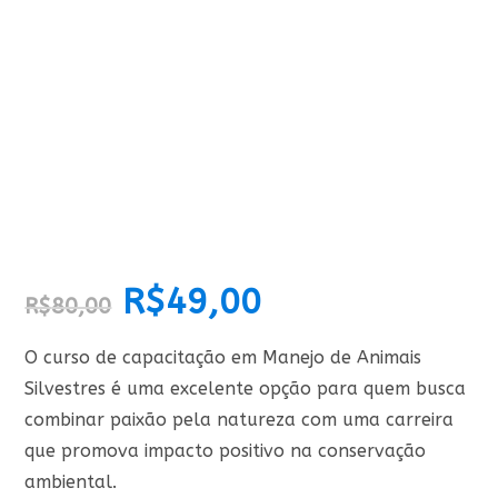
O
R$
49,00
O
R$
80,00
preço
preço
original
atual
era:
é:
R$80,00.
R$49,00.
O curso de capacitação em Manejo de Animais
Silvestres é uma excelente opção para quem busca
combinar paixão pela natureza com uma carreira
que promova impacto positivo na conservação
ambiental.