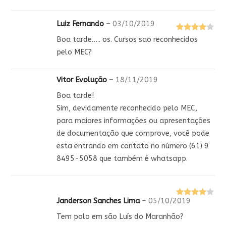
Luiz Fernando
–
03/10/2019
Avaliação
Boa tarde….. os. Cursos sao reconhecidos
4
de 5
pelo MEC?
Vitor Evolução
–
18/11/2019
Boa tarde!
Sim, devidamente reconhecido pelo MEC,
para maiores informações ou apresentações
de documentação que comprove, você pode
esta entrando em contato no número (61) 9
8495-5058 que também é whatsapp.
Janderson Sanches Lima
–
05/10/2019
Avaliação
4
de 5
Tem polo em são Luís do Maranhão?