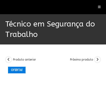
Ir
para
o
conteúdo
Técnico em Segurança do
Trabalho
Produto anterior
Próximo produto
OFERTA!