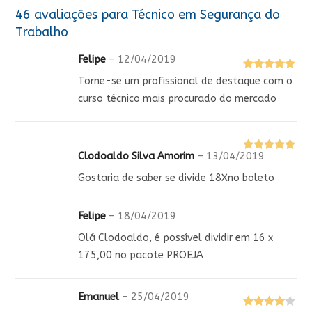
46 avaliações para
Técnico em Segurança do
Trabalho
Felipe
–
12/04/2019
Avaliação
5
Torne-se um profissional de destaque com o
de 5
curso técnico mais procurado do mercado
Clodoaldo Silva Amorim
–
13/04/2019
Avaliação
5
de 5
Gostaria de saber se divide 18Xno boleto
Felipe
–
18/04/2019
Olá Clodoaldo, é possível dividir em 16 x
175,00 no pacote PROEJA
Emanuel
–
25/04/2019