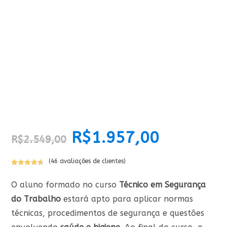
O
R$
1.957,00
O
R$
2.549,00
preço
preço
original
atual
era:
é:
R$2.549,00.
R$1.957,00.
(
46
avaliações de clientes)
Avaliado
46
como
4.65
O aluno formado no curso
Técnico em Segurança
de 5, com
do Trabalho
estará apto para aplicar normas
baseado
em
técnicas, procedimentos de segurança e questões
avaliações