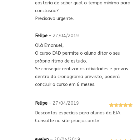
Avaliação
gostaria de saber qual o tempo mínimo para
4
de 5
conclusão?
Precisava urgente.
Felipe
–
27/04/2019
Olá Emanuel,
O curso EAD permite o aluno ditar o seu
próprio ritmo de estudo.
Se conseguir realizar as atividades e provas
dentro do cronograma previsto, poderá
concluir o curso em 6 meses.
Felipe
–
27/04/2019
Avaliação
5
Descontos especiais para alunos da EJA.
de 5
Consulte no site proeja.com.br
evelyn
–
30/04/2019