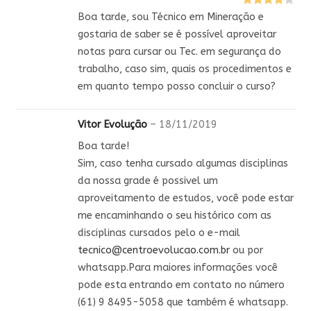
Avaliação
Boa tarde, sou Técnico em Mineração e
4
de 5
gostaria de saber se é possível aproveitar
notas para cursar ou Tec. em segurança do
trabalho, caso sim, quais os procedimentos e
em quanto tempo posso concluir o curso?
Vitor Evolução
–
18/11/2019
Boa tarde!
Sim, caso tenha cursado algumas disciplinas
da nossa grade é possivel um
aproveitamento de estudos, você pode estar
me encaminhando o seu histórico com as
disciplinas cursados pelo o e-mail
tecnico@centroevolucao.com.br
ou por
whatsapp.Para maiores informações você
pode esta entrando em contato no número
(61) 9 8495-5058 que também é whatsapp.