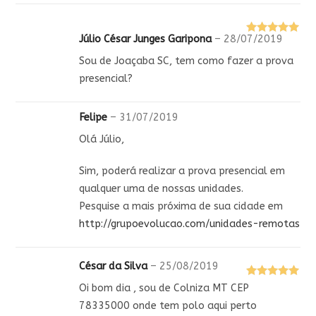
Júlio César Junges Garipona
–
28/07/2019
Avaliação
5
de 5
Sou de Joaçaba SC, tem como fazer a prova
presencial?
Felipe
–
31/07/2019
Olá Júlio,
Sim, poderá realizar a prova presencial em
qualquer uma de nossas unidades.
Pesquise a mais próxima de sua cidade em
http://grupoevolucao.com/unidades-remotas
César da Silva
–
25/08/2019
Avaliação
5
Oi bom dia , sou de Colniza MT CEP
de 5
78335000 onde tem polo aqui perto