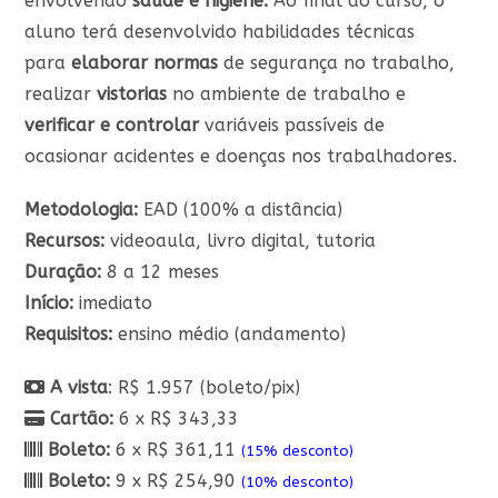
envolvendo
saúde e higiene.
Ao final do curso, o
de clientes
aluno terá desenvolvido habilidades técnicas
para
elaborar normas
de segurança no trabalho,
realizar
vistorias
no ambiente de trabalho e
verificar e controlar
variáveis passíveis de
ocasionar acidentes e doenças nos trabalhadores.
Metodologia:
EAD (100% a distância)
Recursos:
videoaula, livro digital, tutoria
Duração:
8 a 12 meses
Início:
imediato
Requisitos:
ensino médio (andamento)
A vista
: R$ 1.957 (boleto/pix)
Cartão:
6 x R$ 343,33
Boleto:
6 x R$ 361,11
(15% desconto)
Boleto:
9 x R$ 254,90
(10% desconto)