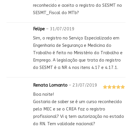
de 5
reconhecido e aceito o registro do SESMT no
SESMT_Fiscal do MTb?
Felipe
–
31/07/2019
Sim, o registro no Serviço Especializado em
Engenharia de Segurança e Medicina do
Trabalho é feito no Ministério do Trabalho e
Emprego. A legislação que trata do registro
do SESMT é a NR 4 nos itens 4.17 e 4.17.1.
Renata Lomanto
–
23/07/2019
Avaliação
5
Boa noite!
de 5
Gostaria de saber se é um curso reconhecido
pelo MEC e se o CREA faz o registro
profissional? Vi q tem autorização no estado
do RN. Tem validade nacional?