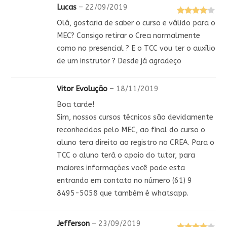
Lucas
–
22/09/2019
Avaliação
Olá, gostaria de saber o curso e válido para o
4
de 5
MEC? Consigo retirar o Crea normalmente
como no presencial ? E o TCC vou ter o auxílio
de um instrutor ? Desde já agradeço
Vitor Evolução
–
18/11/2019
Boa tarde!
Sim, nossos cursos técnicos são devidamente
reconhecidos pelo MEC, ao final do curso o
aluno tera direito ao registro no CREA. Para o
TCC o aluno terá o apoio do tutor, para
maiores informações você pode esta
entrando em contato no número (61) 9
8495-5058 que também é whatsapp.
Jefferson
–
23/09/2019