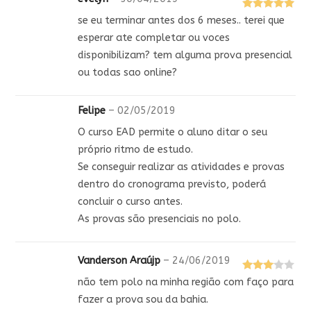
Avaliação
5
se eu terminar antes dos 6 meses.. terei que
de 5
esperar ate completar ou voces
disponibilizam? tem alguma prova presencial
ou todas sao online?
Felipe
–
02/05/2019
O curso EAD permite o aluno ditar o seu
próprio ritmo de estudo.
Se conseguir realizar as atividades e provas
dentro do cronograma previsto, poderá
concluir o curso antes.
As provas são presenciais no polo.
Vanderson Araújp
–
24/06/2019
Avaliaç
não tem polo na minha região com faço para
ão
3
de
fazer a prova sou da bahia.