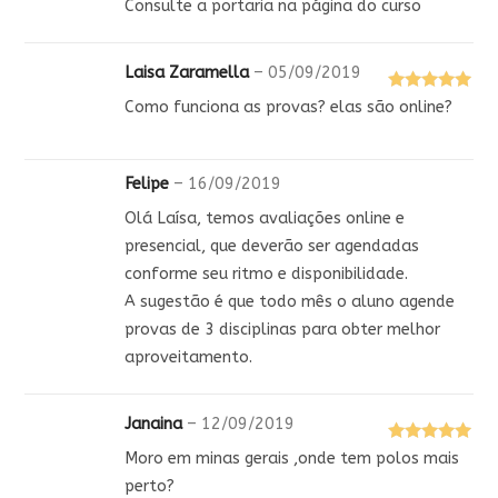
Consulte a portaria na página do curso
Laisa Zaramella
–
05/09/2019
Avaliação
5
Como funciona as provas? elas são online?
de 5
Felipe
–
16/09/2019
Olá Laísa, temos avaliações online e
presencial, que deverão ser agendadas
conforme seu ritmo e disponibilidade.
A sugestão é que todo mês o aluno agende
provas de 3 disciplinas para obter melhor
aproveitamento.
Janaina
–
12/09/2019
Avaliação
5
Moro em minas gerais ,onde tem polos mais
de 5
perto?